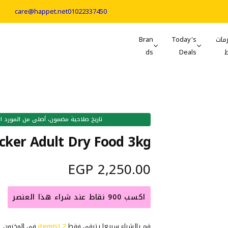
care@happet.net
01022337450
مات
Today's
Bran
ds
Deals
تاريخ صلاحية مضمون، أصلى من المورد الرسمي - 01-Aug-2027
cker Adult Dry Food 3kg
ا
2,250.00 EGP
ل
اكسب 900 نقاط عند شراء هذا العنصر
س
قم بالشراء سريعا يتبقي فقط
2 item(s)
في المخزون