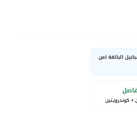
نيل البالغة (من
اصل
 + كوندرويتين