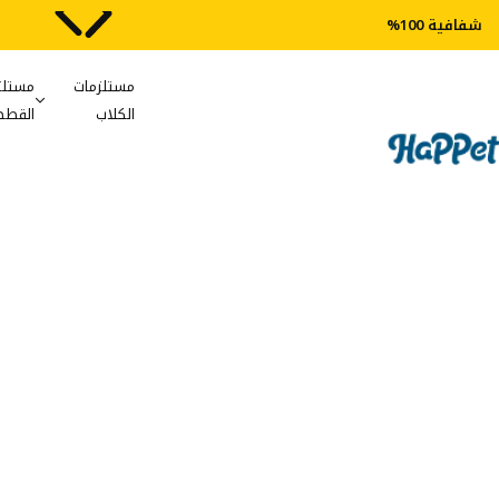
شفافية 100%
مستلزمات
مستلز
الكلاب
القطط