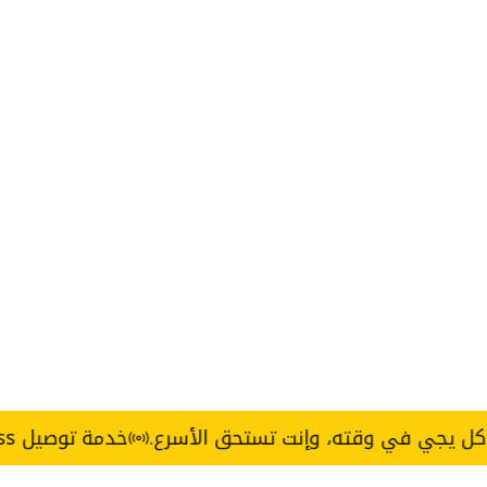
في وقته، وإنت تستحق الأسرع.
خدمة توصيل Express خلال 3 ساعات — القاهرة والجيزة.