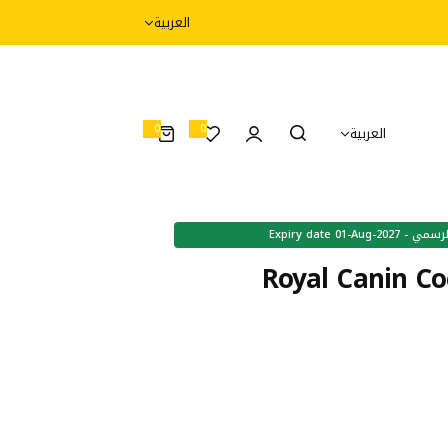
العربية
0
0
العربية
0
أ
غ
ر
ا
ض
Expiry date 
Royal Canin Co