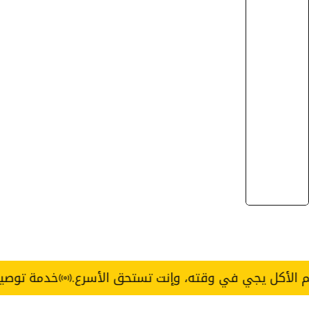
يجي في وقته، وإنت تستحق الأسرع.
خدمة توصيل Express خلال 3 ساعات — القاهرة والجيزة.