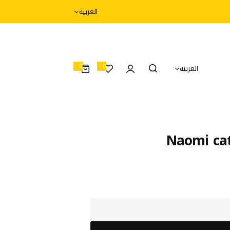
العربية
0
0
العربية
0
أ
غ
ر
ا
ض
Naomi cat 