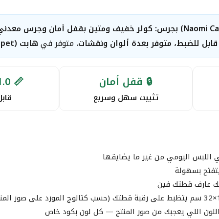
كولر قطط ناعومي (Naomi Cat Collar) بجرس: كولر خفيف ومتين بقفل أمان وجر
متوفر في
هابت (Happet)
🔒 قفل أمان
📏 1.0×32 سم
تثبيت سهل وسريع
قابل
اللبس اليومي من غير ما يضايقها
تفتح بسهولة
يك عارف قطتك فين
اللون اللي يعجبك من صور المنتج — كل لون بكود خاص