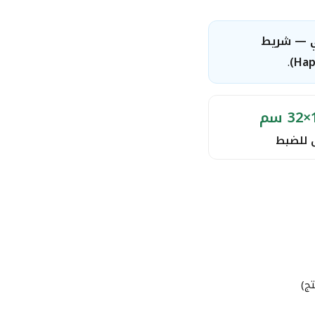
س معدني — شريط
.
 للضبط