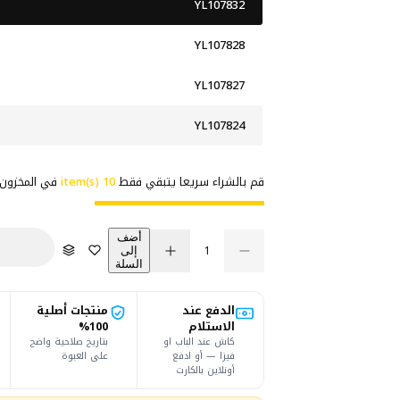
ا
ع
YL107832
ل
ر
YL107828
ب
ا
YL107827
ي
ل
YL107824
ع
ع
قم بالشراء سريعا يتبقي فقط
10 item(s)
في المخزون
ا
د
ك
أضف
إلى
م
ك
ت
ز
السلة
ق
ي
ي
ي
م
ل
ا
ة
ي
ي
د
الدفع عند
منتجات أصلية
ل
ة
ة
ا
الاستلام
ا
100%
ل
ل
كاش عند الباب او
بتاريخ صلاحية واضح
ك
ك
فيزا — أو ادفع
على العبوة
م
م
أونلاين بالكارت
ي
ي
ة
ة