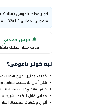
منقوش بمقاس 1.0×32 سم قابل للضبط، متوفر بعدة ألوان ونقشات.
🔔 جرس معدني
تعرف مكان قطتك دايمًا
ليه كولر ناعومي؟
خفيف ومتين:
مريح لقطتك في 
قفل أمان بلاستيك:
بيتقفل وي
جرس معدني:
رنة خفيفة بتخل
مقاس قابل للضبط:
شريط 1.0×32 سم يتظبط على رقبة قطتك (حسب كتالوج المورد على صور المنتج)
ألوان ونقشات متعددة:
اختار 