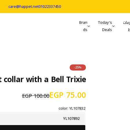
care@happet.net
01022337450
مات
Today's
Bran
ds
Deals
-25%
collar with a Bell Trixie
س
ا
75.00 EGP
100.00 EGP
ع
ل
color:
YL107832
ر
س
YL107892