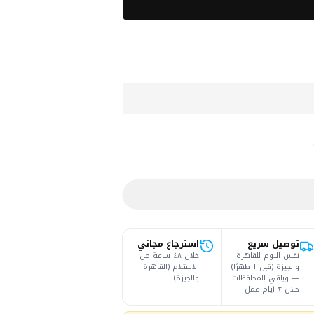
توصيل سريع
استرجاع مجاني
نفس اليوم للقاهرة
خلال ٤٨ ساعة من
والجيزة (قبل ١ ظهرًا)
الاستلام (القاهرة
— وباقي المحافظات
والجيزة)
خلال ٣ أيام عمل