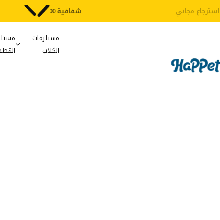
شفافية 100%
مستلزمات
مستلز
الكلاب
القطط