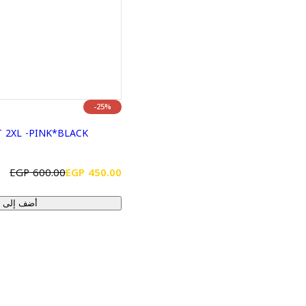
-25%
 2XL -PINK*BLACK
س
ا
600.00 EGP
450.00 EGP
ع
ل
أضف إلى ا
ر
س
ا
ع
ل
ر
ب
ا
ي
ل
ع
ع