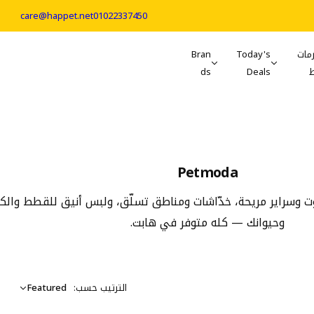
care@happet.net
01022337450
مات
Today's
Bran
ds
Deals
Petmoda
يوت وسراير مريحة، خدّاشات ومناطق تسلّق، ولبس أنيق للقطط والكل
وحيوانك — كله متوفر في هابت.
الترتيب حسب:
Featured