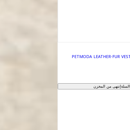
PETMODA LEATHER-FUR VEST
لسلة
إنتهى من المخزن