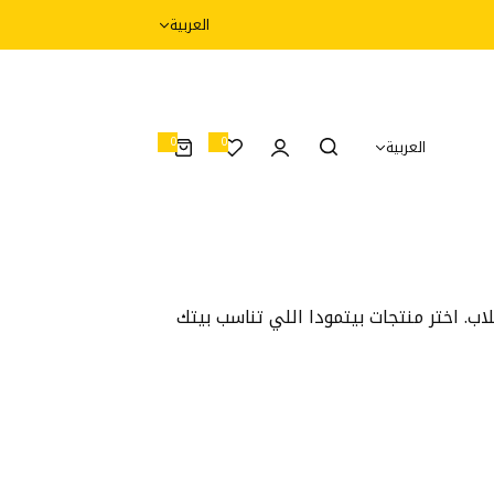
العربية
0
0
العربية
0
أ
غ
ر
ا
ض
اب. اختر منتجات بيتمودا اللي تناسب بيتك