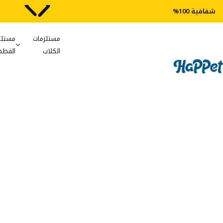
شفافية 100%
مستلزمات
مستلز
الكلاب
القطط