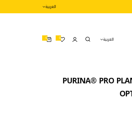
العربية
0
0
العربية
0
أ
غ
ر
ا
ض
PURINA® PRO PLAN
OPT