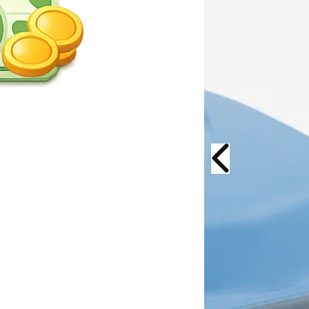
i
i
l
l
e
e
t
t
L
L
i
i
t
t
t
t
e
e
r
r
B
B
o
o
x
x