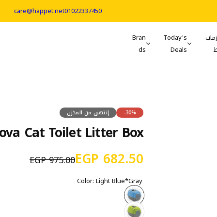
care@happet.net
01022337450
مات
Today's
Bran
ds
Deals
-30%
إنتهى من المخزن
ova Cat Toilet Litter Box
س
ا
682.50 EGP
975.00 EGP
ع
ل
Color:
Light Blue*Gray
ر
س