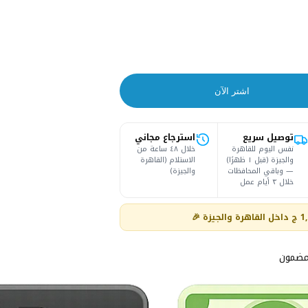
اشتر الآن
توصيل سريع
استرجاع مجاني
نفس اليوم للقاهرة
خلال ٤٨ ساعة من
والجيزة (قبل ١ ظهرًا)
الاستلام (القاهرة
— وباقي المحافظات
والجيزة)
خلال ٣ أيام عمل
مضمون