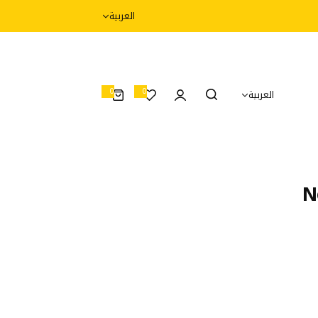
العربية
0
0
العربية
0
أ
غ
ر
ا
ض
N