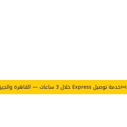
E خلال 3 ساعات — القاهرة والجيزة.
حقه