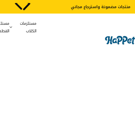
شفافية 100%
مستلزمات
مستلز
الكلاب
القطط