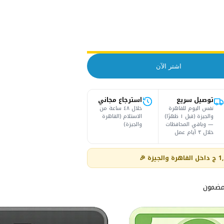
اشتر الآن
توصيل سريع
استرجاع مجاني
نفس اليوم للقاهرة
خلال ٤٨ ساعة من
والجيزة (قبل ١ ظهرًا)
الاستلام (القاهرة
— وباقي المحافظات
والجيزة)
خلال ٣ أيام عمل
مضمون