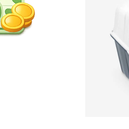
T
T
o
o
i
i
l
l
e
e
t
t
L
L
i
i
t
t
t
t
e
e
r
r
B
B
o
o
x
x