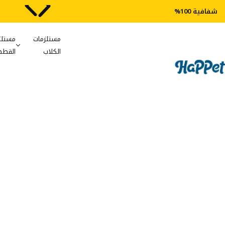
شفافية 100%
مستلزمات
مستلز
الكلاب
القطط