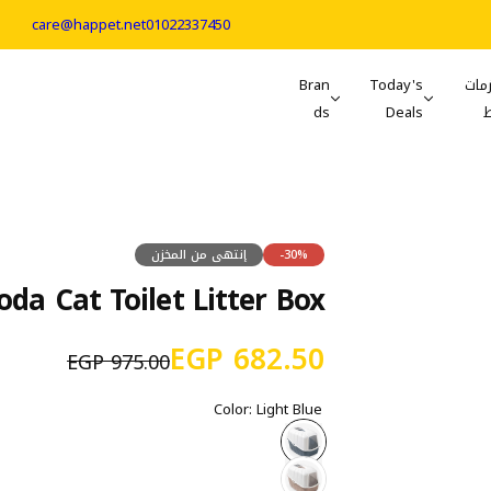
care@happet.net
01022337450
مات
Today's
Bran
ds
Deals
-30%
إنتهى من المخزن
da Cat Toilet Litter Box
س
ا
682.50 EGP
975.00 EGP
ع
ل
Color:
Light Blue
ر
س