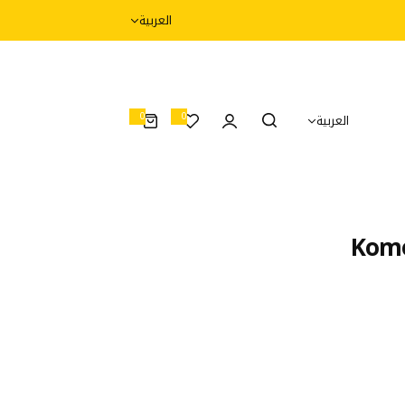
العربية
0
0
العربية
0
أ
غ
ر
ا
ض
Komo