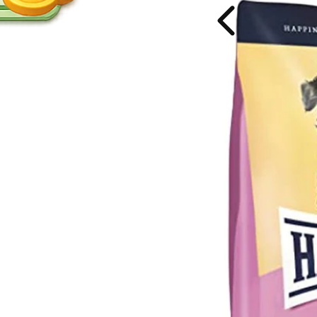
g
g
i
i
n
n
a
a
l
l
4
4
K
K
g
g