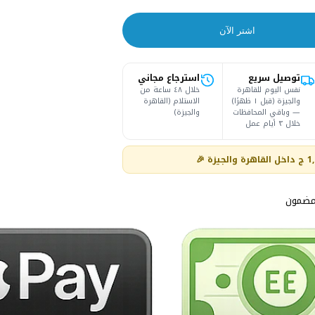
اشتر الآن
توصيل سريع
استرجاع مجاني
نفس اليوم للقاهرة
خلال ٤٨ ساعة من
والجيزة (قبل ١ ظهرًا)
الاستلام (القاهرة
— وباقي المحافظات
والجيزة)
خلال ٣ أيام عمل
مضمون