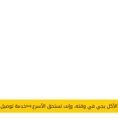
ي في وقته، وإنت تستحق الأسرع.
خدمة توصيل Express خلال 3 ساعات — القاهرة والجيزة.