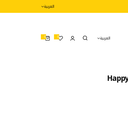
العربية
0
0
العربية
0
أ
غ
ر
ا
ض
Happy