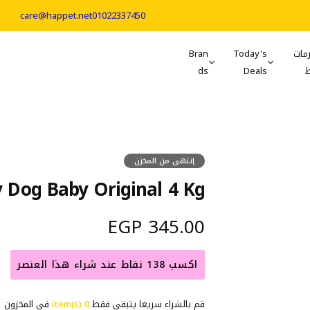
care@happet.net
01022337450
مات
Today's
Bran
ds
Deals
إنتهى من المخزن
 Dog Baby Original 4 Kg
ا
345.00 EGP
ل
اكسب 138 نقاط عند شراء هذا العنصر
س
قم بالشراء سريعا يتبقي فقط
0 item(s)
في المخزون