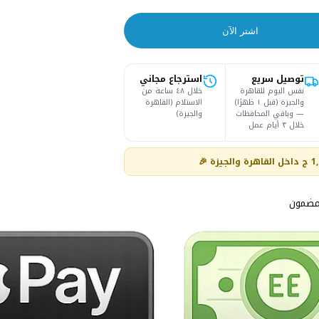
اشتر الآن
توصيل سريع
استرجاع مجاني
نفس اليوم للقاهرة
خلال ٤٨ ساعة من
والجيزة (قبل ١ ظهرًا)
الاستلام (القاهرة
— وباقي المحافظات
والجيزة)
خلال ٣ أيام عمل
مضمون