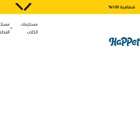
شفافية 100%
مستلزمات
مستلز
الكلاب
القطط