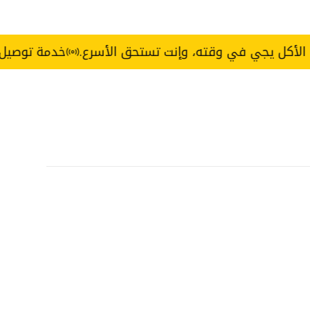
جي في وقته، وإنت تستحق الأسرع.
خدمة توصيل Express خلال 3 ساعات — القاهرة والجيزة.