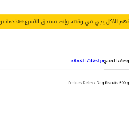
ل يجي في وقته، وإنت تستحق الأسرع.
خدمة توصيل Express خلال 3 ساعات — القاهرة والجيزة.
وصف المنتج
مراجعات العملاء
Friskies Delimix Dog Biscuits 500 g