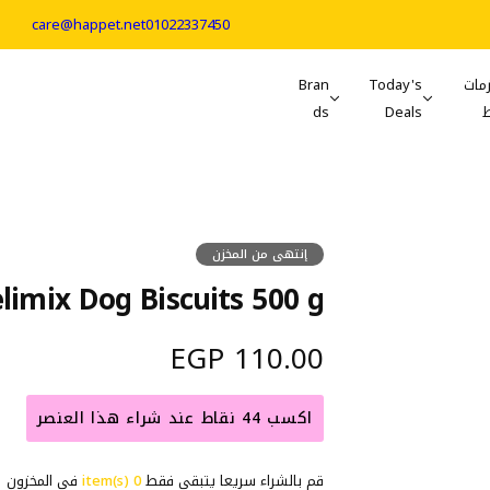
care@happet.net
01022337450
مات
Today's
Bran
ds
Deals
إنتهى من المخزن
elimix Dog Biscuits 500 g
ا
110.00 EGP
ل
اكسب 44 نقاط عند شراء هذا العنصر
س
قم بالشراء سريعا يتبقي فقط
0 item(s)
في المخزون