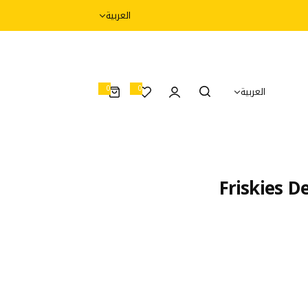
العربية
0
0
العربية
0
أ
غ
ر
ا
ض
Friskies D