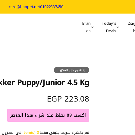
care@happet.net
01022337450
مات
Today's
Bran
ds
Deals
إنتهى من المخزن
kker Puppy/Junior 4.5 Kg
ا
223.08 EGP
ل
اكسب 89 نقاط عند شراء هذا العنصر
س
قم بالشراء سريعا يتبقي فقط
0 item(s)
في المخزون