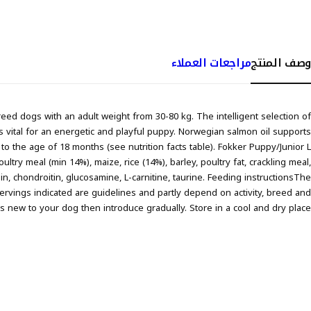
وصف المنتج
مراجعات العملاء
eed dogs with an adult weight from 30-80 kg. The intelligent selection of
 vital for an energetic and playful puppy. Norwegian salmon oil supports
o the age of 18 months (see nutrition facts table). Fokker Puppy/Junior L
ltry meal (min 14%), maize, rice (14%), barley, poultry fat, crackling meal,
in, chondroitin, glucosamine, L-carnitine, taurine. Feeding instructionsThe
rvings indicated are guidelines and partly depend on activity, breed and
s new to your dog then introduce gradually. Store in a cool and dry place.