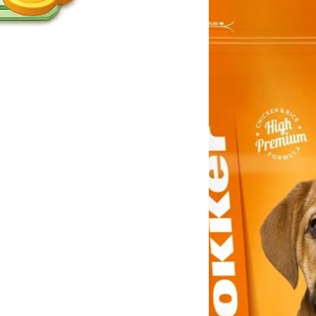
i
i
o
o
r
r
4
4
.
.
5
5
K
K
g
g