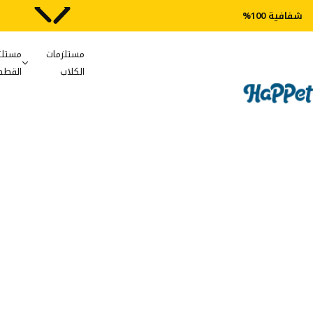
شفافية 100%
مستلزمات
مستلز
الكلاب
القطط