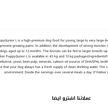
py/Junior L is a high-premium dog food for young, large to very large-br
prevent growing pains. In addition, the development of strong muscles is
 dogs aged up to 12 months. The biscuits can be fed to larger breeds up t
kker Puppy/Junior L is available in 4.5 kg and 13 kg packagesIngredientsPou
llulose, yeast, beet pulp, minerals, salmon oil (source of DHA/EPA), lecith
 that your dog always has a fresh supply of clean drinking water. The se
environment. Divide the servings over several meals a day. If Fokker i
عملائنا اشترو ايضا