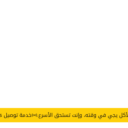
 في وقته، وإنت تستحق الأسرع.
خدمة توصيل Express خلال 3 ساعات — القاهرة والجيزة.