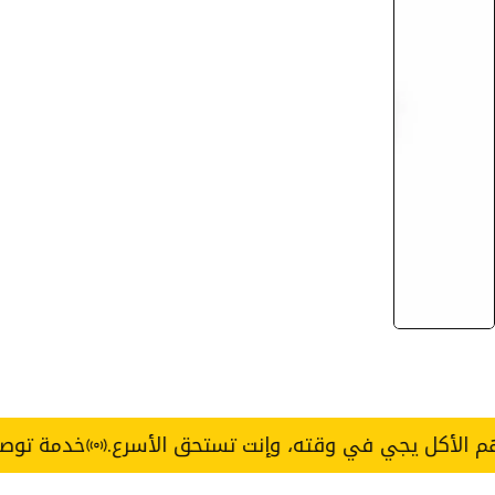
يجي في وقته، وإنت تستحق الأسرع.
خدمة توصيل Express خلال 3 ساعات — القاهرة والجيزة.