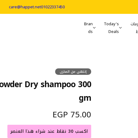
care@happet.net
01022337450
مات
Today's
Bran
ds
Deals
إنتهى من المخزن
 Powder Dry shampoo 300
gm
ا
75.00 EGP
ل
اكسب 30 نقاط عند شراء هذا العنصر