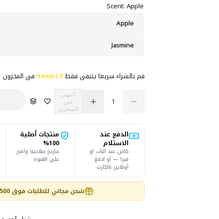
س
Scent:
Apple
ع
Apple
ر
Jasmine
ا
قم بالشراء سريعا يتبقي فقط
0 item(s)
في المخزون
ل
ك
إنتهى
من
م
ك
ت
ز
ع
المخزن
ق
ي
ي
م
ل
ا
ة
ي
ا
ي
د
الدفع عند
منتجات أصلية
ل
ة
ة
ا
الاستلام
ا
100%
د
ل
ل
كاش عند الباب او
بتاريخ صلاحية واضح
ك
ك
فيزا — أو ادفع
على العبوة
م
م
أونلاين بالكارت
ي
ي
ي
ة
ة
ل
ل
شحن مجاني للطلبات فوق 1,500 ج داخل القاهرة والجيزة 🎉
E
E
l
l
i
i
t
t