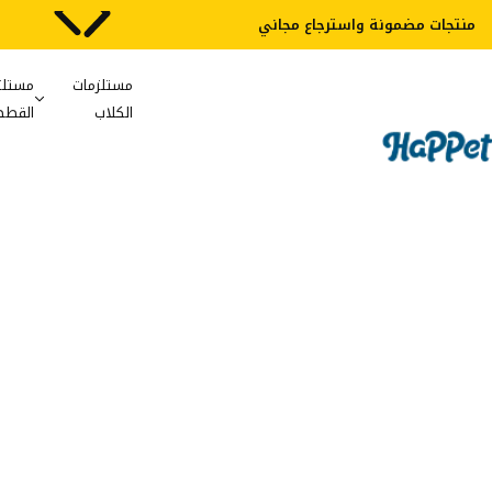
شفافية 100%
مستلزمات
مستلز
الكلاب
القطط