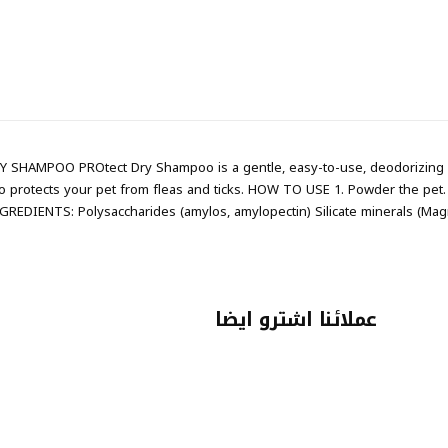
SHAMPOO PROtect Dry Shampoo is a gentle, easy-to-use, deodorizing an
o protects your pet from fleas and ticks. HOW TO USE 1. Powder the pet. 2
GREDIENTS: Polysaccharides (amylos, amylopectin) Silicate minerals (Ma
عملائنا اشترو ايضا