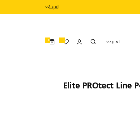
العربية
0
0
العربية
0
أ
غ
ر
ا
ض
Elite PROtect Line