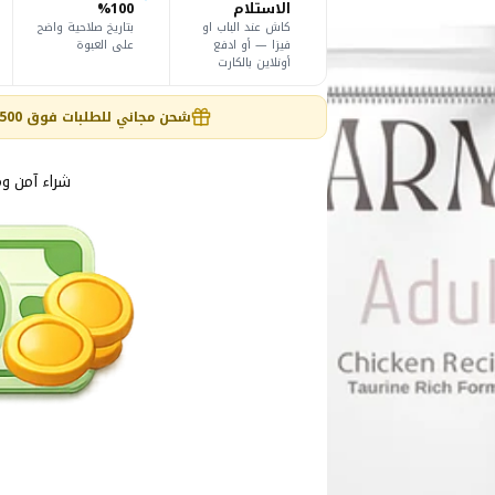
الاستلام
100%
F
F
كاش عند الباب او
بتاريخ صلاحية واضح
o
o
o
o
فيزا — أو ادفع
على العبوة
d
d
أونلاين بالكارت
1
1
K
K
G
G
شحن مجاني للطلبات فوق 1,500 ج داخل القاهرة والجيزة 🎉
شراء آمن و