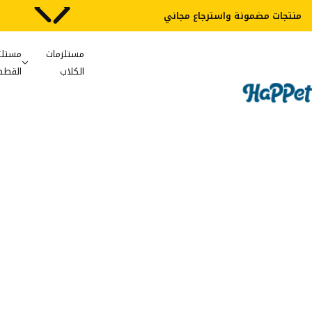
شفافية 100%
مستلزمات
مستلز
الكلاب
القطط