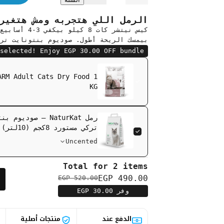
ق
ي
ر
ي
م
ل
ا
ة
ي
ي
د
الرمل اللي هتجربه ومش هتغيره (
ل
ة
ا
ة
ا
ا
بيمسك الريحة أطول. صوديوم بنتونايت تر
ل
ل
ل
ك
ك
selected! Enjoy EGP 30.00 OFF bundle
م
م
ي
ي
ع
ة
ة
ARM Adult Cats Dry Food 1
ل
ل
E
E
KG
ا
C
C
O
O
F
F
د
A
A
رمل NaturKat — صوديوم
R
R
تركي مستورد 8كجم (10لتر)
M
M
ي
A
A
Uncented
d
d
u
u
l
l
Total for 2 items
t
t
C
C
EGP 490.00
EGP 520.00
a
a
t
t
وفر EGP 30.00
s
s
D
D
r
r
الدفع عند
منتجات أصلية
y
y