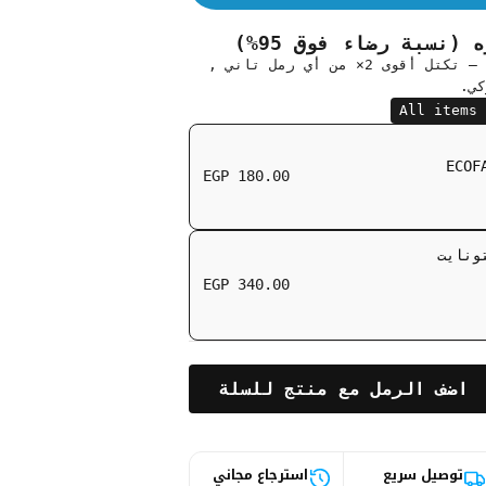
نسبة رضاء فوق 95%)
كيس نيتشر كات 8 كيلو بيكفي 3-4 أسابيع — تكتل أقوى 2× من أي رمل تاني ,
كي.
All items 
ECOF
EGP 180.00
 بنتونايت
EGP 340.00
اضف الرمل مع منتج للسلة
توصيل سريع
استرجاع مجاني