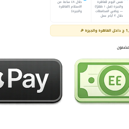
نفس اليوم للقاهرة
خلال ٤٨ ساعة من
والجيزة (قبل ١ ظهرًا)
الاستلام (القاهرة
— وباقي المحافظات
والجيزة)
خلال ٣ أيام عمل
مضمون