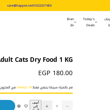
care@happet.net
01022337450
مات
Today's
Bran
ds
Deals
ult Cats Dry Food 1 KG
ا
180.00 EGP
ل
قم بالشراء سريعا يتبقي فقط
19 item(s)
في المخزون
س
ع
ك
أضف
إلى
م
ك
ت
ز
السلة