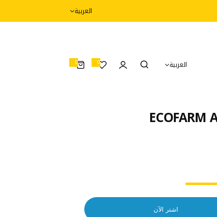
العربية
0
0
العربية
0
أ
غ
ر
ا
ض
ECOFARM Ad
اشتر الآن