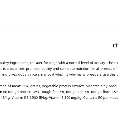
C
ry ingredients, to cater for dogs with a normal level of activity. The e
c is a balanced, premium quality and complete nutrition for all breeds of 
gy and gives dogs a nice shiny coat which is why many breeders use this
tion of meat: 11%, grains, vegetable protein extracts, vegetable by-produ
ents:
Rough protein 28%, Rough fat 16%, Rough ash 6%, Rough fibre 2.5%
0 IE/kg, Vitamin D3 1.500 IE/kg, Vitamin E 300 mg/kg. Contains EC permitte