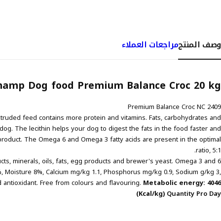
وصف المنتج
مراجعات العملاء
hamp Dog food Premium Balance Croc 20 kg
Premium Balance Croc NC 2409
xtruded feed contains more protein and vitamins. Fats, carbohydrates and
dog. The lecithin helps your dog to digest the fats in the food faster and
 product. The Omega 6 and Omega 3 fatty acids are present in the optimal
ratio, 5:1.
cts, minerals, oils, fats, egg products and brewer's yeast. Omega 3 and 6
, Moisture 8%, Calcium mg/kg 1.1, Phosphorus mg/kg 0.9, Sodium g/kg 3,
d antioxidant. Free from colours and flavouring.
Metabolic energy: 4046
(Kcal/kg)
Quantity Pro Day