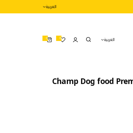
العربية
0
0
العربية
0
أ
غ
ر
ا
ض
Champ Dog food Prem