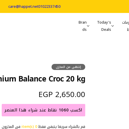
care@happet.net
01022337450
مات
Today's
Bran
ds
Deals
إنتهى من المخزن
ium Balance Croc 20 kg
ا
2,650.00 EGP
ل
اكسب 1060 نقاط عند شراء هذا العنصر
س
قم بالشراء سريعا يتبقي فقط
0 item(s)
في المخزون