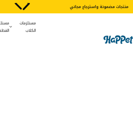
شفافية 100%
مستلزمات
مستلز
الكلاب
القطط