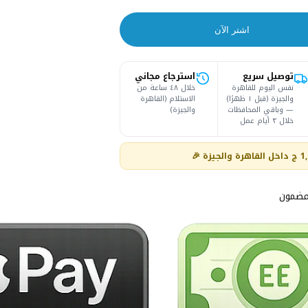
اشتر الآن
توصيل سريع
استرجاع مجاني
نفس اليوم للقاهرة
خلال ٤٨ ساعة من
والجيزة (قبل ١ ظهرًا)
الاستلام (القاهرة
— وباقي المحافظات
والجيزة)
خلال ٣ أيام عمل
مضمون